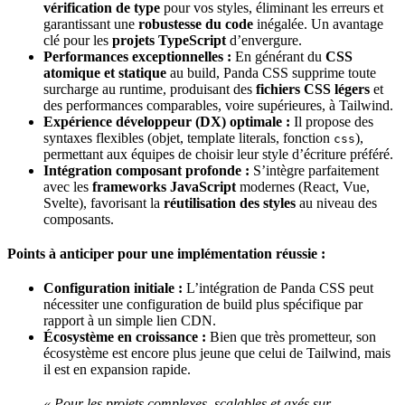
vérification de type
pour vos styles, éliminant les erreurs et
garantissant une
robustesse du code
inégalée. Un avantage
clé pour les
projets TypeScript
d’envergure.
Performances exceptionnelles :
En générant du
CSS
atomique et statique
au build, Panda CSS supprime toute
surcharge au runtime, produisant des
fichiers CSS légers
et
des performances comparables, voire supérieures, à Tailwind.
Expérience développeur (DX) optimale :
Il propose des
syntaxes flexibles (objet, template literals, fonction
),
css
permettant aux équipes de choisir leur style d’écriture préféré.
Intégration composant profonde :
S’intègre parfaitement
avec les
frameworks JavaScript
modernes (React, Vue,
Svelte), favorisant la
réutilisation des styles
au niveau des
composants.
Points à anticiper pour une implémentation réussie :
Configuration initiale :
L’intégration de Panda CSS peut
nécessiter une configuration de build plus spécifique par
rapport à un simple lien CDN.
Écosystème en croissance :
Bien que très prometteur, son
écosystème est encore plus jeune que celui de Tailwind, mais
il est en expansion rapide.
« Pour les projets complexes, scalables et axés sur