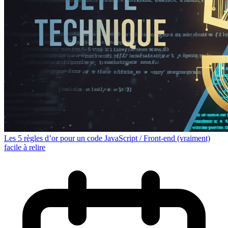
Les 5 règles d’or pour un code JavaScript / Front-end (vraiment)
facile à relire