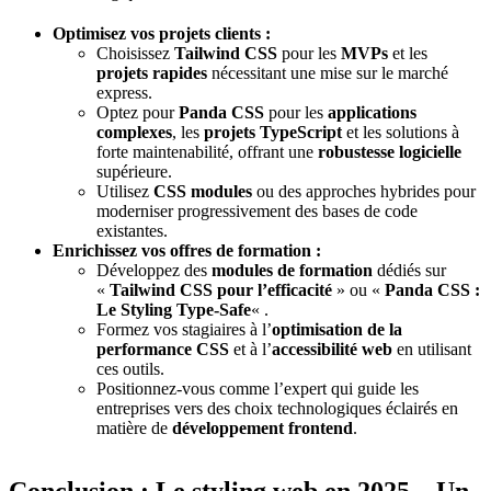
Optimisez vos projets clients :
Choisissez
Tailwind CSS
pour les
MVPs
et les
projets rapides
nécessitant une mise sur le marché
express.
Optez pour
Panda CSS
pour les
applications
complexes
, les
projets TypeScript
et les solutions à
forte maintenabilité, offrant une
robustesse logicielle
supérieure.
Utilisez
CSS modules
ou des approches hybrides pour
moderniser progressivement des bases de code
existantes.
Enrichissez vos offres de formation :
Développez des
modules de formation
dédiés sur
«
Tailwind CSS pour l’efficacité
» ou «
Panda CSS :
Le Styling Type-Safe
« .
Formez vos stagiaires à l’
optimisation de la
performance CSS
et à l’
accessibilité web
en utilisant
ces outils.
Positionnez-vous comme l’expert qui guide les
entreprises vers des choix technologiques éclairés en
matière de
développement frontend
.
Conclusion : Le styling web en 2025 – Un