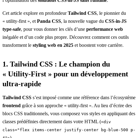
l’optimisation des
solutions CSS-in-JS sans runtime
.
Cet article explore en profondeur
Tailwind CSS
, le pionnier du
« utility-first », et
Panda CSS
, la nouvelle vague du
CSS-in-JS
type-safe
, pour vous donner les clés d’une
performance web
inégalée et d’un code plus propre. Découvrez comment ces outils
transforment le
styling web en 2025
et boostent votre carrière.
1. Tailwind CSS : Le champion du
« Utility-First » pour un développement
ultra-rapide
Tailwind CSS
s’est imposé comme une référence dans l’écosystème
frontend
grâce à son approche « utility-first ». Au lieu d’écrire des
blocs CSS traditionnels, vous composez vos styles en appliquant des
classes prédéfinies directement dans votre HTML (
<div
class="flex items-center justify-center bg-blue-500 p-
).
4">