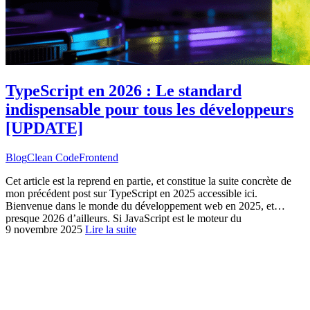
TypeScript en 2026 : Le standard
indispensable pour tous les développeurs
[UPDATE]
Blog
Clean Code
Frontend
Cet article est la reprend en partie, et constitue la suite concrète de
mon précédent post sur TypeScript en 2025 accessible ici.
Bienvenue dans le monde du développement web en 2025, et
presque 2026 d’ailleurs. Si JavaScript est le moteur du
9 novembre 2025
Lire la suite
web, TypeScript en est le bouclier et le gouvernail. Pour un
développeur junior, maîtriser TypeScript n’est plus un avantage, […]