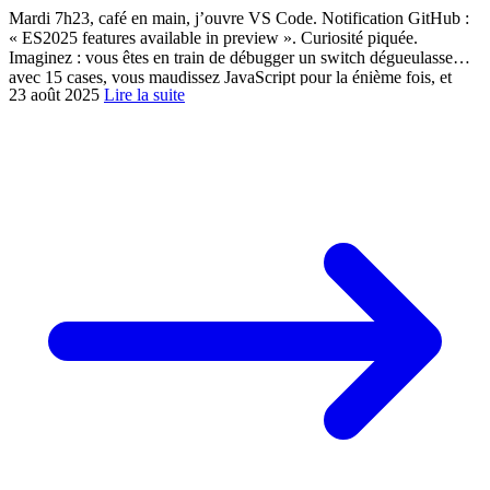
Mardi 7h23, café en main, j’ouvre VS Code. Notification GitHub :
« ES2025 features available in preview ». Curiosité piquée.
Imaginez : vous êtes en train de débugger un switch dégueulasse
avec 15 cases, vous maudissez JavaScript pour la énième fois, et
23 août 2025
Lire la suite
là… ES2025 débarque avec du pattern matching natif. Coïncidence
? Je ne crois pas. C’est quoi EcmaScript […]