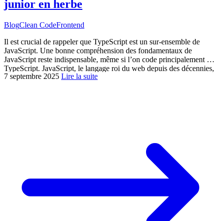
junior en herbe
Blog
Clean Code
Frontend
Il est crucial de rappeler que TypeScript est un sur-ensemble de
JavaScript. Une bonne compréhension des fondamentaux de
JavaScript reste indispensable, même si l’on code principalement en
TypeScript. JavaScript, le langage roi du web depuis des décennies,
7 septembre 2025
Lire la suite
est au cœur de millions d’applications. Cependant, sa nature
faiblement typée peut engendrer des bugs silencieux et des […]