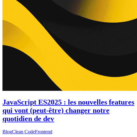
JavaScript ES2025 : les nouvelles features
qui vont (peut-être) changer notre
quotidien de dev
Blog
Clean Code
Frontend