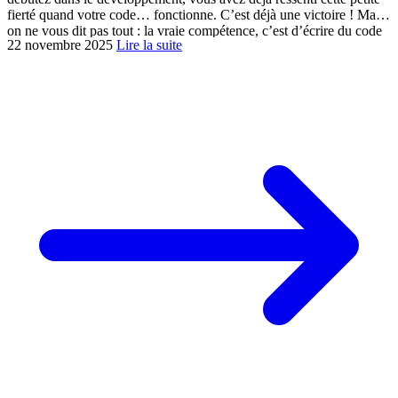
fierté quand votre code… fonctionne. C’est déjà une victoire ! Mais
on ne vous dit pas tout : la vraie compétence, c’est d’écrire du code
22 novembre 2025
Lire la suite
qui parle. Pensez-y : vous allez passer beaucoup […]