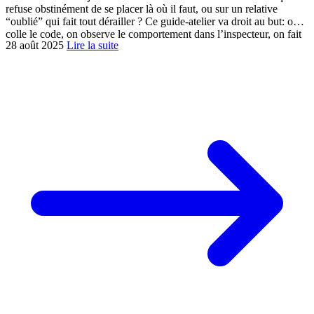
refuse obstinément de se placer là où il faut, ou sur un relative
“oublié” qui fait tout dérailler ? Ce guide-atelier va droit au but: on
colle le code, on observe le comportement dans l’inspecteur, on fait
28 août 2025
Lire la suite
la capture, et on ancre définitivement […]