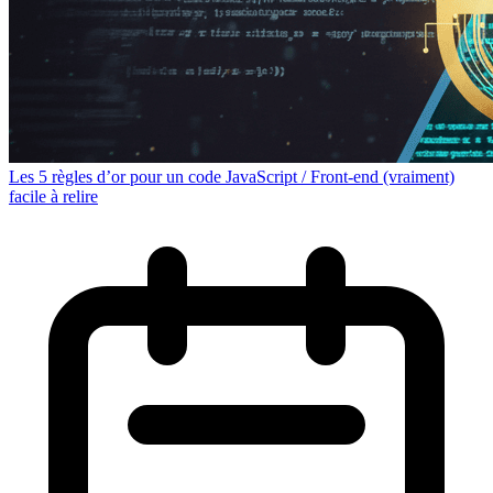
Les 5 règles d’or pour un code JavaScript / Front-end (vraiment)
facile à relire